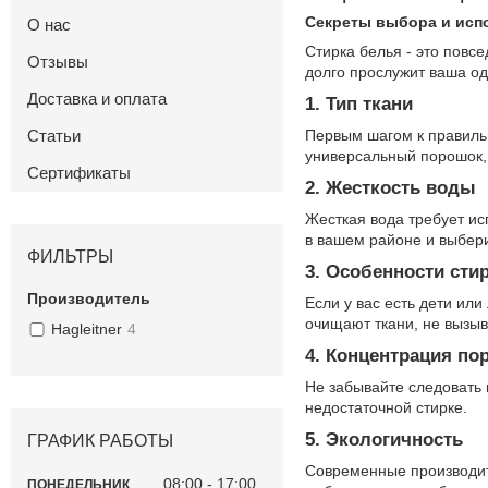
Секреты выбора и испо
О нас
Стирка белья - это повс
Отзывы
долго прослужит ваша од
Доставка и оплата
1. Тип ткани
Статьи
Первым шагом к правиль
универсальный порошок, 
Сертификаты
2. Жесткость воды
Жесткая вода требует ис
в вашем районе и выбер
ФИЛЬТРЫ
3. Особенности сти
Производитель
Если у вас есть дети ил
очищают ткани, не вызы
Hagleitner
4
4. Концентрация по
Не забывайте следовать 
недостаточной стирке.
5. Экологичность
ГРАФИК РАБОТЫ
Современные производит
08:00
17:00
ПОНЕДЕЛЬНИК