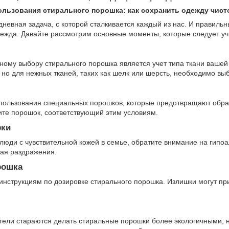
льзования стирального порошка: как сохранить одежду чист
едневная задача, с которой сталкивается каждый из нас. И правиль
ежда. Давайте рассмотрим основные моменты, которые следует уч
ному выбору стирального порошка является учет типа ткани ваше
но для нежных тканей, таких как шелк или шерсть, необходимо вы
пользования специальных порошков, которые предотвращают образо
ите порошок, соответствующий этим условиям.
рки
и люди с чувствительной кожей в семье, обратите внимание на гип
вая раздражения.
рошка
инструкциям по дозировке стирального порошка. Излишки могут при
ели стараются делать стиральные порошки более экологичными, 