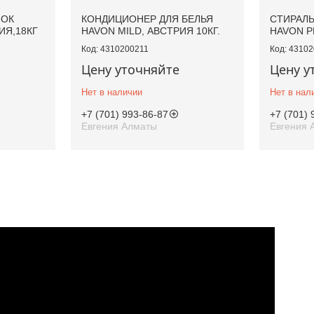
ШОК
КОНДИЦИОНЕР ДЛЯ БЕЛЬЯ
СТИРАЛ
ИЯ,18КГ
HAVON MILD, АВСТРИЯ 10КГ.
HAVON P
4310200211
43102
Цену уточняйте
Цену у
Нет в наличии
Нет в нал
+7 (701) 993-86-87
+7 (701) 
Евгения Алматы
Евгения 