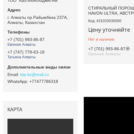
ТОО "КазТехнолоджиПАК"
СТИРАЛЬНЫЙ ПОРО
HAVON ULTRA, АВСТР
г. Алматы пр.Райымбека 237А,
431020030000
Алматы, Казахстан
Цену уточняйте
Нет в наличии
+7 (701) 993-86-87
Евгения Алматы
+7 (701) 993-86-87
+7 (747) 778-63-18
Евгения Алматы
Татьяна Алматы
ktp-kz@mail.ru
+77477786318
КАРТА