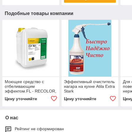
Подобные товары компании
Моющее средство с
Эффективный очиститель
Для 
отбеливающим
нагара на кухне Atila Extra
пове
эффектом.FL - RECOLOR,
Stark
нерж
5 л
HALL
Цену уточняйте
Цену уточняйте
Цен
О нас
Рейтинг не сформирован