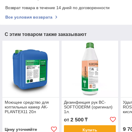
Возврат товара в течение 14 дней по договоренности
Все условия возврата
С этим товаром также заказывают
Моющее средство для
Дезинфекция рук BC-
Удал
коптильных камер AK-
SOFTODERM (оригинал)
ROS
PLANTEX11 20л
1л.
кисл
кам
2 500
от
₸
9 7
Цену уточняйте
Купить