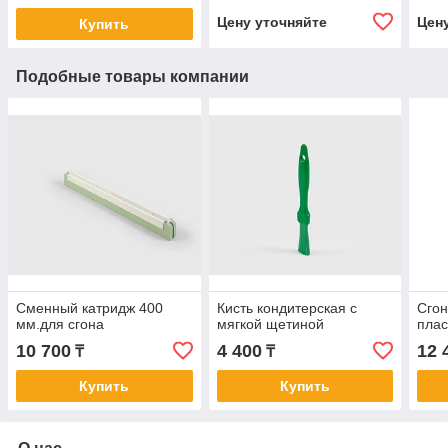
Цену уточняйте
Цен
Купить
Подобные товары компании
Сменный катридж 400
Кисть кондитерская с
Сгон
мм.для сгона
мягкой щетиной
плас
10 700
4 400
12 
₸
₸
Купить
Купить