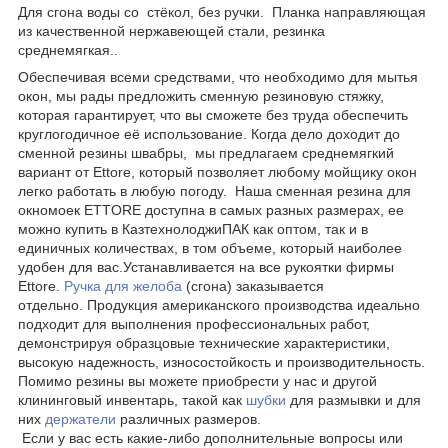
Для сгона воды со стёкол, без ручки. Планка направляющая
из качественной нержавеющей стали, резинка
среднемягкая..
Обеспечивая всеми средствами, что необходимо для мытья
окон, мы рады предложить сменную резиновую стяжку,
которая гарантирует, что вы сможете без труда обеспечить
круглогодичное её использование. Когда дело доходит до
сменной резины швабры, мы предлагаем среднемягкий
вариант от Ettore, который позволяет любому мойщику окон
легко работать в любую погоду. Наша сменная резина для
окномоек ETTORE доступна в самых разных размерах, ее
можно купить в КазтехнолоджиПАК как оптом, так и в
единичных количествах, в том объеме, который наиболее
удобен для вас.Устанавливается на все рукоятки фирмы
Ettore.
Ручка для желоба
(сгона) заказывается
отдельно. Продукция американского производства идеально
подходит для выполнения профессиональных работ,
демонстрируя образцовые технические характеристики,
высокую надежность, износостойкость и производительность.
Помимо резины вы можете приобрести у нас и другой
клининговый инвентарь, такой как
шубки
для размывки и для
них
держатели
различных размеров.
Если у вас есть какие-либо дополнительные вопросы или