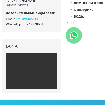
+7 (747) 778-63-18
лимонная кисло
Татьяна Алматы
глицерин,
вода.
ktp-kz@mail.ru
Рн 7.0
+77477786318
КАРТА