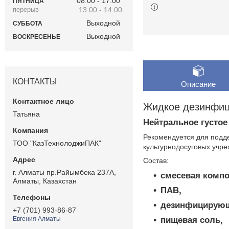
08:00
17:00
ПЯТНИЦА
13:00
14:00
Выходной
СУББОТА
Выходной
ВОСКРЕСЕНЬЕ
КОНТАКТЫ
Описание
Жидкое дезинфиц
Татьяна
Нейтральное густо
Рекомендуется для подде
ТОО "КазТехнолоджиПАК"
культурнодосуговых учре
Состав:
г. Алматы пр.Райымбека 237А,
смесевая комп
Алматы, Казахстан
ПАВ,
дезинфицирующ
+7 (701) 993-86-87
пищевая соль,
Евгения Алматы