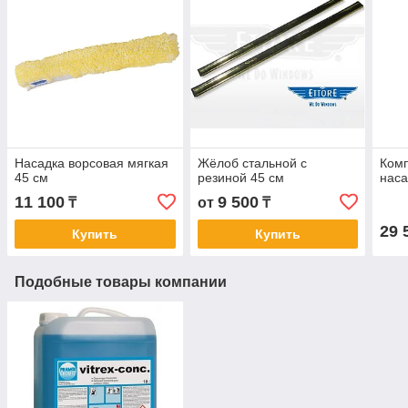
Насадка ворсовая мягкая
Жёлоб стальной с
Комп
45 см
резиной 45 см
наса
11 100
9 500
₸
от
₸
29 
Купить
Купить
Подобные товары компании