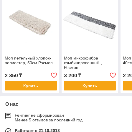
Моп петельный хлопок-
Моп микрофибра
Моп
полиестер, 50см Росмоп
комбинированный ,
40с
Росмоп
2 350
3 200
2 2
₸
₸
Купить
Купить
О нас
Рейтинг не сформирован
Менее 5 отзывов за последний год
Работает с 21.10.2013