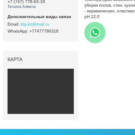
+7 (747) 778-63-18
уборки полов, стен, кух
Татьяна Алматы
- керамических, пластик
pH 12.0
ktp-kz@mail.ru
+77477786318
КАРТА