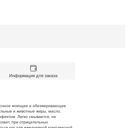
Информация для заказа
Щелочное моющее и обезжиривающее
тельные и животные жиры, масло,
фектом. Легко смывается, не
рзает, при отрицательных
ться как для ежедневной комплексной