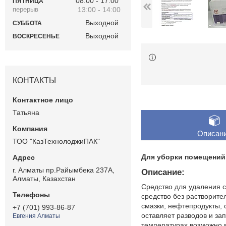
08:00
17:00
ПЯТНИЦА
13:00
14:00
Выходной
СУББОТА
Выходной
ВОСКРЕСЕНЬЕ
КОНТАКТЫ
Татьяна
Описан
ТОО "КазТехнолоджиПАК"
Для уборки помещений.
г. Алматы пр.Райымбека 237А,
Описание:
Алматы, Казахстан
Средство для удаления 
средство без растворите
смазки, нефтепродукты,
+7 (701) 993-86-87
оставляет разводов и за
Евгения Алматы
температурах возможно 