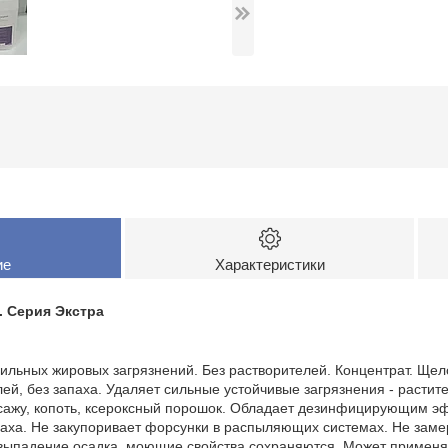
ие
Характеристики
 Серия Экстра
сильных жировых загрязнений. Без растворителей. Концентрат. 
лей, без запаха. Удаляет сильные устойчивые загрязнения - расти
 сажу, копоть, ксероксный порошок. Обладает дезинфицирующим эф
паха. Не закупоривает форсунки в распыляющих системах. Не заме
выпадение осадка, моющие свойства сохраняются. Может применя