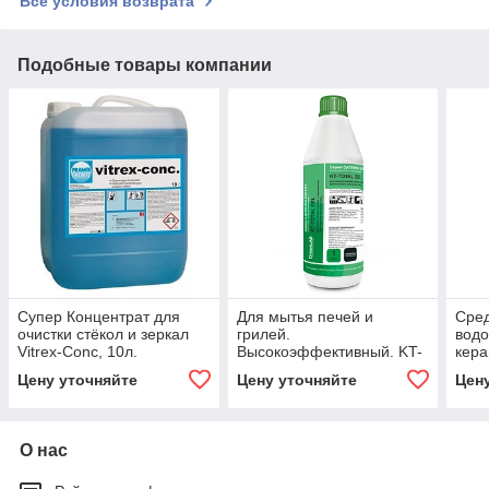
Все условия возврата
Подобные товары компании
Супер Концентрат для
Для мытья печей и
Сред
очистки стёкол и зеркал
грилей.
водо
Vitrex-Conc, 10л.
Высокоэффективный. KT-
кера
Grill DGR, 0.75л.
пов
Цену уточняйте
Цену уточняйте
Цен
QUIC
О нас