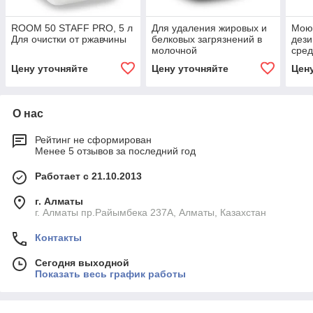
ROOM 50 STAFF PRO, 5 л
Для удаления жировых и
Мою
Для очистки от ржавчины
белковых загрязнений в
дез
молочной
сред
промышленности AK-
20л.
Цену уточняйте
Цену уточняйте
Цен
PLANTEX 24 CIP, 20л
О нас
Рейтинг не сформирован
Менее 5 отзывов за последний год
Работает с 21.10.2013
г. Алматы
г. Алматы пр.Райымбека 237А, Алматы, Казахстан
Контакты
Сегодня выходной
Показать весь график работы