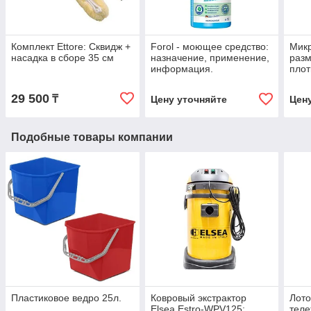
Комплект Ettore: Сквидж +
Forol - моющее средство:
Мик
насадка в сборе 35 см
назначение, применение,
разм
информация.
плот
29 500
₸
Цену уточняйте
Цен
Подобные товары компании
Пластиковое ведро 25л.
Ковровый экстрактор
Лото
Elsea Estro-WPV125:
теле