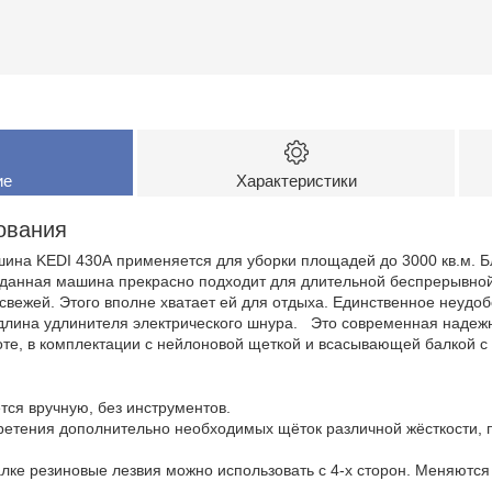
ие
Характеристики
ования
ина KEDI 430А применяется для уборки площадей до 3000 кв.м. 
 данная машина прекрасно подходит для длительной беспрерывной
 свежей. Этого вполне хватает ей для отдыха. Единственное неудоб
и длина удлинителя электрического шнура. Это современная наде
боте, в комплектации с нейлоновой щеткой и всасывающей балкой
тся вручную, без инструментов.
етения дополнительно необходимых щёток различной жёсткости, п
ке резиновые лезвия можно использовать с 4-х сторон. Меняются