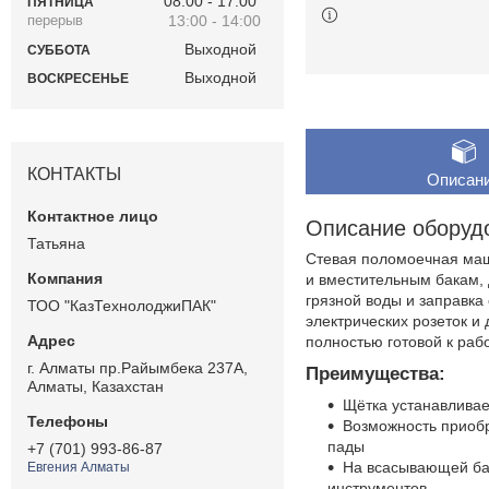
08:00
17:00
ПЯТНИЦА
13:00
14:00
Выходной
СУББОТА
Выходной
ВОСКРЕСЕНЬЕ
КОНТАКТЫ
Описан
Описание оборуд
Татьяна
Стевая поломоечная маш
и вместительным бакам,
грязной воды и заправка
ТОО "КазТехнолоджиПАК"
электрических розеток 
полностью готовой к ра
г. Алматы пр.Райымбека 237А,
Преимущества:
Алматы, Казахстан
Щётка устанавливае
Возможность приобр
пады
+7 (701) 993-86-87
На всасывающей бал
Евгения Алматы
инструментов.