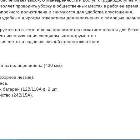
воляет проводить уборку в общественных местах в рабочее время.
опрочного полиэтилена и снимаются для удобства опустошения.
н удобным широким отверстием для заполнения с помощью шланга
руется по высоте и легко поднимается нажатием педали для безоп
ует использования специальных инструментов.
ия щеток и пэдов различной степени жесткости.
й из полипропилена (430 мм).
сборное лезвие).
еса.
 батарей (12В/110Ач), 2 шт.
ство (24В/15А).