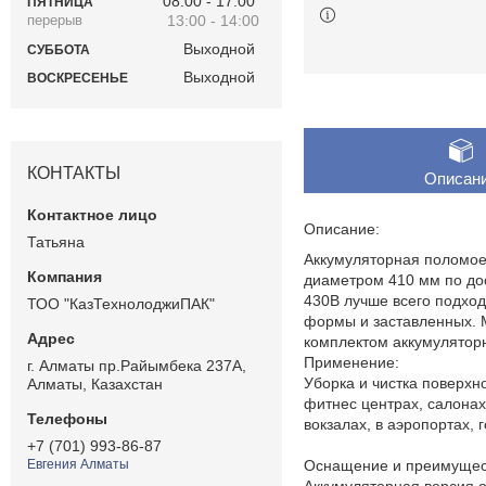
08:00
17:00
ПЯТНИЦА
13:00
14:00
Выходной
СУББОТА
Выходной
ВОСКРЕСЕНЬЕ
КОНТАКТЫ
Описан
Описание:
Татьяна
Аккумуляторная поломое
диаметром 410 мм по дос
430B лучше всего подхо
ТОО "КазТехнолоджиПАК"
формы и заставленных. М
комплектом аккумулятор
Применение:
г. Алматы пр.Райымбека 237А,
Уборка и чистка поверхн
Алматы, Казахстан
фитнес центрах, салонах
вокзалах, в аэропортах, г
+7 (701) 993-86-87
Оснащение и преимущес
Евгения Алматы
Аккумуляторная версия 