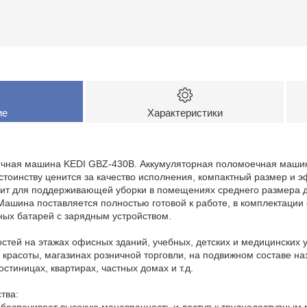
ие
Характеристики
чная машина KEDI GBZ-430B. Аккумуляторная поломоечная машин
тоинству ценится за качество исполнения, компактный размер и 
дит для поддерживающей уборки в помещениях среднего размера д
ашина поставляется полностью готовой к работе, в комплектации 
ных батарей с зарядным устройством.
остей на этажах офисных зданий, учебных, детских и медицинских 
 красоты, магазинах розничной торговли, на подвижном составе на
остиницах, квартирах, частных домах и т.д.
тва:
обеспечивает высокую маневренность и доступ к труднодоступным 