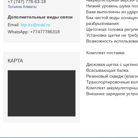
+7 (747) 778-63-18
Низкий уровень шума поз
Татьяна Алматы
Баки выполнены из удар
Бак чистой воды оснаще
разбрызгивания.
ktp-kz@mail.ru
Щеточная головка регули
+77477786318
Установка щетки не треб
Возможность использован
Комплект поставки:
КАРТА
Дисковая щетка с щетино
Всасывающая балка.
Резиновый сквидж (влаго
Транспортировочные кол
Комплект аккумуляторных
Внешнее зарядное устрой