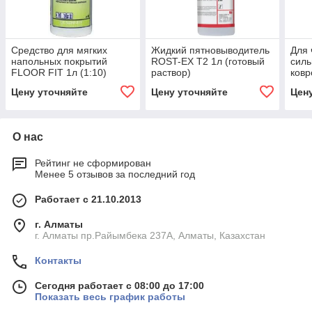
Средство для мягких
Жидкий пятновыводитель
Для 
напольных покрытий
ROST-EX T2 1л (готовый
силь
FLOOR FIT 1л (1:10)
раствор)
ковр
GRE
Цену уточняйте
Цену уточняйте
Цен
О нас
Рейтинг не сформирован
Менее 5 отзывов за последний год
Работает с 21.10.2013
г. Алматы
г. Алматы пр.Райымбека 237А, Алматы, Казахстан
Контакты
Сегодня работает с 08:00 до 17:00
Показать весь график работы