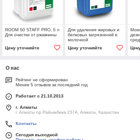
ROOM 50 STAFF PRO, 5 л
Для удаления жировых и
Мою
Для очистки от ржавчины
белковых загрязнений в
дез
молочной
сред
промышленности AK-
20л.
Цену уточняйте
Цену уточняйте
Цен
PLANTEX 24 CIP, 20л
О нас
Рейтинг не сформирован
Менее 5 отзывов за последний год
Работает с 21.10.2013
г. Алматы
г. Алматы пр.Райымбека 237А, Алматы, Казахстан
Контакты
Сегодня выходной
Показать весь график работы