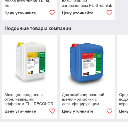
полов всех типов. ПЛ04,
повышенным
5л.
загрязнением FL-Greenlab
5л
Цену уточняйте
Цену уточняйте
Подобные товары компании
Моющее средство с
Для комбинированной
Сред
отбеливающим
щелочной мойки с
водо
эффектом.FL - RECOLOR,
дезинфицирующим
кера
5 л
эффектом. AK-Plantex 12
пов
Цену уточняйте
Цену уточняйте
Цен
CDF
QUIC