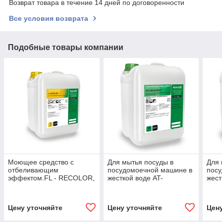
Возврат товара в течение 14 дней по договоренности
Все условия возврата
Подобные товары компании
Моющее средство с
Для мытья посуды в
Для 
отбеливающим
посудомоечной машине в
пос
эффектом.FL - RECOLOR,
жесткой воде AT-
жест
5 л
HARDEXPERT, 5л
HAR
Цену уточняйте
Цену уточняйте
Цен