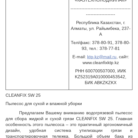
---------------------------------------
-------------------
Республика Казахстан, г.
Алматы, ул. Райымбека, 237-
А
Тел/факс: 378-80-91, 378-80-
93, тел.: 378-77-81
E-mail:
ktp-kz@mail.ru
, сайт:
www.cleanfixktp.kz
РНН 600700507000, ИИК
KZ52319A010000453542
,
БИК
ABKZKZKX
CLEANFIX
SW 25
Пылесос для сухой и влажной уборки
Предлагаем Вашему вниманию водогрязевой пылесос
для сбора жидкой и сухой грязи
CLEANFIX
SW
25. Главная
особенность этого пылесоса – это практичный эргономичный
дизайн, удобная система утилизации грязи и
транспортировочная тележка. Большой объем бака из