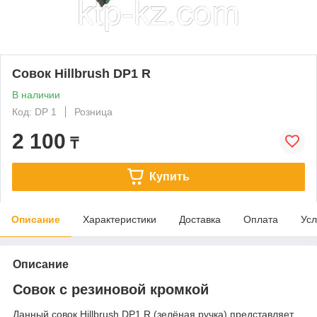
Совок Hillbrush DP1 R
В наличии
Код: DP 1
Розница
2 100
₸
Купить
Описание
Характеристики
Доставка
Оплата
Усл
Описание
Совок с резиновой кромкой
Данный совок Hillbrush DP1 R (зелёная ручка) представляет