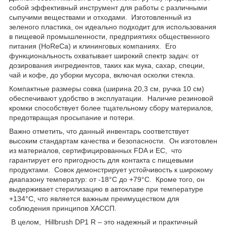
собой эффективный инструмент для работы с различными
сыпучими веществами и отходами. Изготовленный из
зеленого пластика, он идеально подходит для использования
в пищевой промышленности, предприятиях общественного
питания (HoReCa) и клининговых компаниях. Его
функциональность охватывает широкий спектр задач: от
дозирования ингредиентов, таких как мука, сахар, специи,
чай и кофе, до уборки мусора, включая осколки стекла.
Компактные размеры совка (ширина 20,3 см, ручка 10 см)
обеспечивают удобство в эксплуатации. Наличие резиновой
кромки способствует более тщательному сбору материалов,
предотвращая просыпание и потери.
Важно отметить, что данный инвентарь соответствует
высоким стандартам качества и безопасности. Он изготовлен
из материалов, сертифицированных FDA и ЕС, что
гарантирует его пригодность для контакта с пищевыми
продуктами. Совок демонстрирует устойчивость к широкому
диапазону температур: от -18°C до +79°C. Кроме того, он
выдерживает стерилизацию в автоклаве при температуре
+134°C, что является важным преимуществом для
соблюдения принципов ХАССП.
В целом, Hillbrush DP1 R – это надежный и практичный