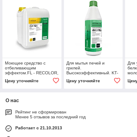
Моющее средство с
Для мытья печей и
Для 
отбеливающим
грилей.
белк
эффектом.FL - RECOLOR,
Высокоэффективный. KT-
мол
5 л
Grill DGR, 0.75л.
про
Цену уточняйте
Цену уточняйте
Цен
PLAN
О нас
Рейтинг не сформирован
Менее 5 отзывов за последний год
Работает с 21.10.2013