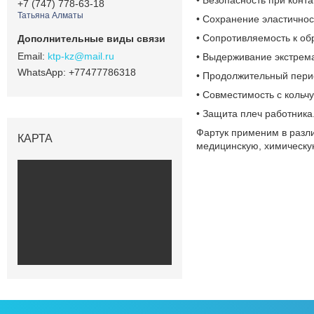
+7 (747) 778-63-18
Татьяна Алматы
• Сохранение эластичнос
• Сопротивляемость к о
ktp-kz@mail.ru
• Выдерживание экстрема
+77477786318
• Продолжительный пери
• Совместимость с кольч
• Защита плеч работника
Фартук применим в разли
КАРТА
медицинскую, химическу