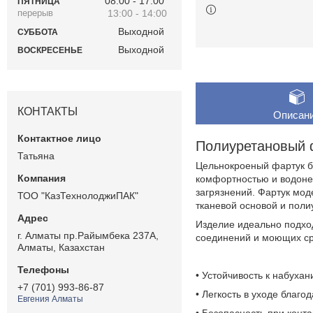
08:00
17:00
ПЯТНИЦА
13:00
14:00
Выходной
СУББОТА
Выходной
ВОСКРЕСЕНЬЕ
КОНТАКТЫ
Описан
Полиуретановый 
Татьяна
Цельнокроеный фартук бе
комфортностью и водоне
загрязнений. Фартук мод
ТОО "КазТехнолоджиПАК"
тканевой основой и поли
Изделие идеально подход
г. Алматы пр.Райымбека 237А,
соединений и моющих ср
Алматы, Казахстан
• Устойчивость к набухан
+7 (701) 993-86-87
• Легкость в уходе благо
Евгения Алматы
• Безопасность при конт