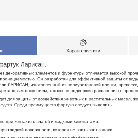
ие
Характеристики
фартук Ларисан.
з декоративных элементов и фурнитуры отличается высокой прочн
проницаемостью. Он разработан для эффективной защиты от вод
ели ЛАРИСАН, изготовленный из полиуретановой пленки, превосход
уретановым покрытием, так как не подвержен расслоению в процес
ит для защиты от воздействия животных и растительных масел, жи
едств. Среди преимуществ фартука следует выделить:
ию при контакте с влагой и жидкими химикатами.
даря гладкой поверхности, которая не впитывает запахи.
акте с пищевыми продуктами и полуфабрикатами.