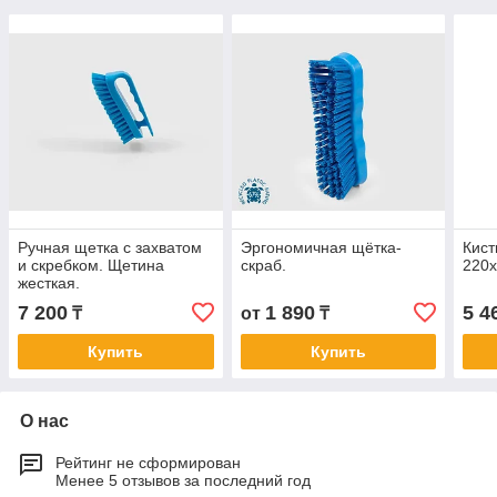
Ручная щетка с захватом
Эргономичная щётка-
Кист
и скребком. Щетина
скраб.
220
жесткая.
7 200
1 890
5 4
₸
от
₸
Купить
Купить
О нас
Рейтинг не сформирован
Менее 5 отзывов за последний год