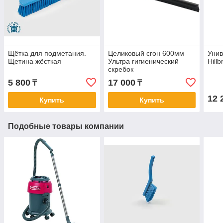
Щётка для подметания.
Целиковый сгон 600мм –
Унив
Щетина жёсткая
Ультра гигиенический
Hillb
скребок
5 800
17 000
₸
₸
12 
Купить
Купить
Подобные товары компании