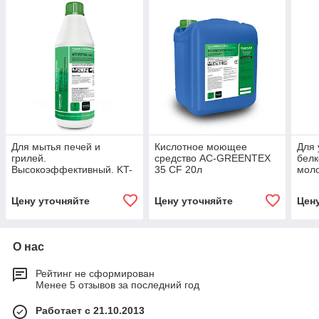
Для мытья печей и
Кислотное моющее
Для 
грилей.
средство AC-GREENTEX
белк
Высокоэффективный. KT-
35 СF 20л
мол
Grill DGR, 0.75л.
про
PLAN
Цену уточняйте
Цену уточняйте
Цен
О нас
Рейтинг не сформирован
Менее 5 отзывов за последний год
Работает с 21.10.2013