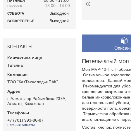
08:00
17:00
ПЯТНИЦА
13:00
14:00
Выходной
СУББОТА
Выходной
ВОСКРЕСЕНЬЕ
КОНТАКТЫ
Описан
Петельчатый моп 
Татьяна
Моп MVP-40-Т с Т-образ
Оптимальное водопоглощ
полиэстера. Данный моп 
ТОО "КазТехнолоджиПАК"
Рекомендуется для убор
крепления: «карман» и «
белые микроволоконные 
г. Алматы пр.Райымбека 237А,
для генеральной уборки,
Алматы, Казахстан
поверхности пола, обесп
Термическая обработка 
влагопоглощение с перв
+7 (701) 993-86-87
Евгения Алматы
Состав: хлопок, полиэст