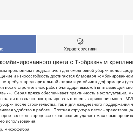
ие
Характеристики
комбинированного цвета с Т-образным креплен
ным креплением предназначен для ежедневной уборки полов средн
ение и износостойкость достигаются благодаря комбинированному
не требует предварительной стирки и устойчив к деформации (ус
ки после строительных работ благодаря высокой впитывающей сп
язык». Серая пряжа обеспечивает практичность в эксплуатации, м
вставки позволяют контролировать степень загрязнения мопа. MVP
 уборки после строительства, так и для ежедневного поддержания ч
ечивая удобство в работе. Плотная структура петель предотвраща
серых волокон в процессе окрашивания удаляет масляные пропит
ого использования.
ер, микрофибра.