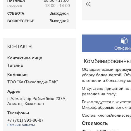
08:00
17:00
ПЯТНИЦА
13:00
14:00
Выходной
СУББОТА
Выходной
ВОСКРЕСЕНЬЕ
КОНТАКТЫ
Описан
Комбинированный
Татьяна
Обладает всеми преимущ
уборку более легкой. О
плотности и большому с
ТОО "КазТехнолоджиПАК"
Отсутствие пришитой по 
разводов на полу.
г. Алматы пр.Райымбека 237А,
Рекомендуется в качеств
Алматы, Казахстан
Микрофибровые волокна 
Состав: хлопок/полиэст
+7 (701) 993-86-87
Стоимость
Евгения Алматы