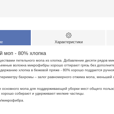
ие
Характеристики
 моп - 80% хлопка
ествами петельного мопа из хлопка. Добавление десяти рядов м
бъемные волокна микрофибры хорошо оттирают грязь без дополнит
одержанию хлопка в бежевой пряже - 80% хорошо поддается ручно
периметру бахромы – залог равномерного отжима мопа, меньшей о
е основного мопа для поддерживающей уборки мест общего пользов
хорошо собирают и удерживают мелкие частицы.
ер/микрофибра.