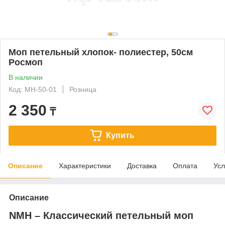
Моп петельный хлопок- полиестер, 50см
Росмоп
В наличии
Код: MH-50-01
Розница
2 350
₸
Купить
Описание
Характеристики
Доставка
Оплата
Усл
Описание
NMH – Классический петельный моп