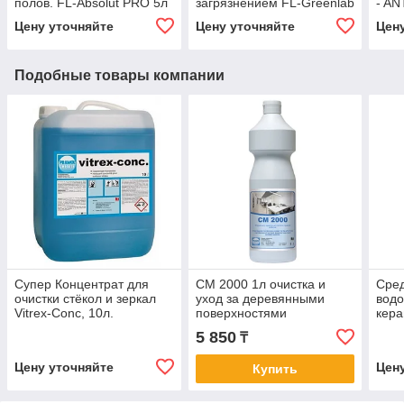
полов. FL-Absolut PRO 5л
загрязнением FL-Greenlab
- AN
5л
Цену уточняйте
Цену уточняйте
Цен
Подобные товары компании
Супер Концентрат для
CM 2000 1л очистка и
Сред
очистки стёкол и зеркал
уход за деревянными
водо
Vitrex-Conc, 10л.
поверхностями
кера
пов
5 850
₸
QUIC
Цену уточняйте
Цен
Купить