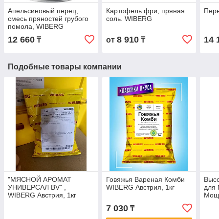
Апельсиновый перец,
Картофель фри, пряная
Пере
смесь пряностей грубого
соль. WIBERG
помола, WIBERG
12 660
8 910
14 
₸
от
₸
Подобные товары компании
"МЯСНОЙ АРОМАТ
Говяжья Вареная Комби
Выс
УНИВЕРСАЛ BV" ,
WIBERG Австрия, 1кг
для 
WIBERG Австрия, 1кг
Мощь
A&R 
7 030
₸