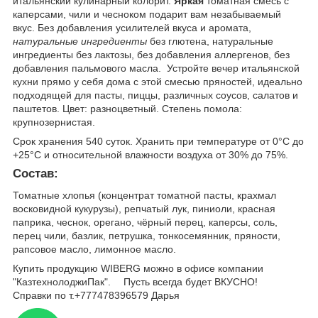
итальянский кулинарный колорит.
Яркая
томатная смесь с
каперсами, чили и чесноком подарит вам незабываемый
вкус. Без добавления усилителей вкуса и аромата,
натуральные ингредиенты
без глютена, натуральные
ингредиенты без лактозы, без добавления аллергенов, без
добавления пальмового масла. Устройте вечер итальянской
кухни прямо у себя дома с этой смесью пряностей, идеально
подходящей для пасты, пиццы, различных соусов, салатов и
паштетов. Цвет: разноцветный. Степень помола:
крупнозернистая.
Срок хранения 540 суток. Хранить при температуре от 0°С до
+25°C и относительной влажности воздуха от 30% до 75%.
Состав:
Томатные хлопья (концентрат томатной пасты, крахмал
восковидной кукурузы), репчатый лук, пиниоли, красная
паприка, чеснок, орегано, чёрный перец, каперсы, соль,
перец чили, базлик, петрушка, тонкосемянник, пряности,
рапсовое масло, лимонное масло.
Купить продукцию WIBERG можно в офисе компании
"КазтехнолоджиПак". ⠀ Пусть всегда будет ВКУСНО!
Справки по т.+777478396579 Дарья