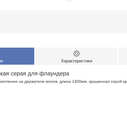
ие
Характеристики
ская серая для флаундера
крепления на держателе мопов, длина 1400мм, крашенная серой кр