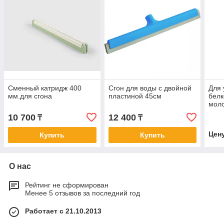
Сменный катридж 400
Сгон для воды с двойной
Для 
мм.для сгона
пластиной 45см
белк
мол
про
10 700
12 400
₸
₸
PLAN
Цен
Купить
Купить
О нас
Рейтинг не сформирован
Менее 5 отзывов за последний год
Работает с 21.10.2013