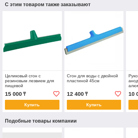
С этим товаром также заказывают
Целиковый сгон с
Сгон для воды с двойной
Руко
резиновым лезвием для
пластиной 45см
ано
пищевой
алюм
промышленности
наса
15 000
12 400
10 
₸
₸
Купить
Купить
Подобные товары компании