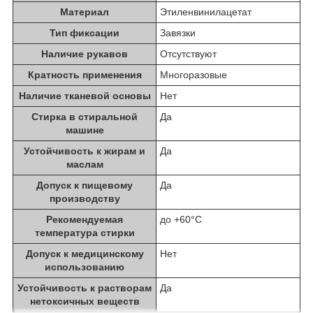
Материал
Этиленвинилацетат
Тип фиксации
Завязки
Наличие рукавов
Отсутствуют
Кратность применения
Многоразовые
Наличие тканевой основы
Нет
Стирка в стиральной
Да
машине
Устойчивость к жирам и
Да
маслам
Допуск к пищевому
Да
производству
Рекомендуемая
до +60°С
температура стирки
Допуск к медицинскому
Нет
использованию
Устойчивость к растворам
Да
нетоксичных веществ