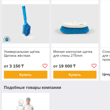
Универсальная щётка.
Мягкая изогнутая щетка
Сгон
Щетина жёсткая.
для стены 275mm
для 
про
испо
3 150
19 000
от
₸
от
₸
Цен
Купить
Купить
Подобные товары компании