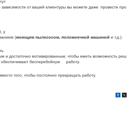
чтут
 В зависимости от вашей клиентуры вы можете даже провести про
ей, у
ванием (
моющим пылесосом, поломоечной машиной
и т.д.).
ботать
ым и достаточно мотивированным, чтобы иметь возможность реш
лем обеспечивают бесперебойную работу.
место того, чтобы постоянно прекращать работу.