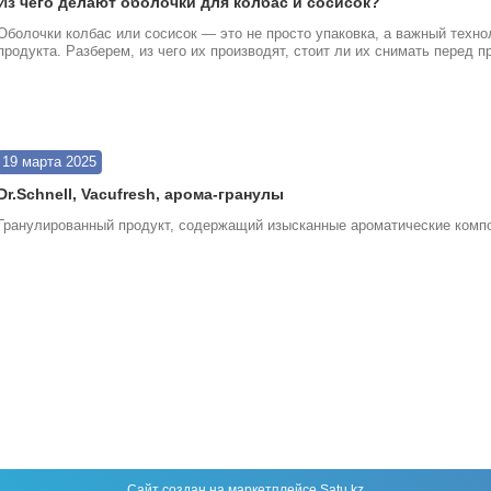
Из чего делают оболочки для колбас и сосисок?
Оболочки колбас или сосисок — это не просто упаковка, а важный технол
продукта. Разберем, из чего их производят, стоит ли их снимать перед 
19 марта 2025
Dr.Schnell, Vacufresh, арома-гранулы
Гранулированный продукт, содержащий изысканные ароматические компо
Сайт создан на маркетплейсе
Satu.kz