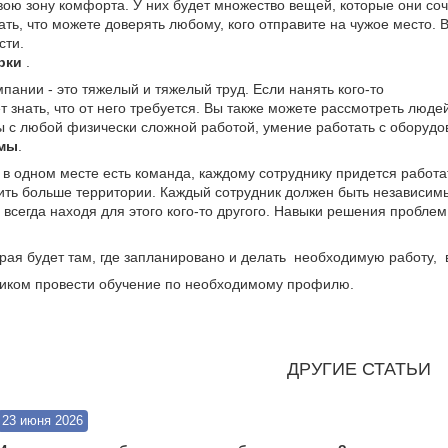
вою зону комфорта. У них будет множество вещей, которые они со
ать, что можете доверять любому, кого отправите на чужое место.
сти.
рки
.
пании - это тяжелый и тяжелый труд. Если нанять кого-то
ет знать, что от него требуется. Вы также можете рассмотреть люд
ы с любой физически сложной работой, умение работать с оборудо
мы
.
и в одном месте есть команда, каждому сотруднику придется ра
тить больше территории. Каждый сотрудник должен быть независим
 всегда находя для этого кого-то другого. Навыки решения проб
рая будет там, где запланировано и делать необходимую работу, в
иком провести обучение по необходимому профилю.
ДРУГИЕ СТАТЬИ
23 июня 2026