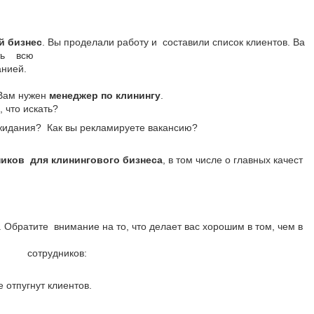
й
бизнес
. Вы проделали работу и составили список клиентов. Ва
нять всю
анией.
. Вам нужен
менеджер по клинингу
.
, что искать?
авдал ваши ожидания? Как вы рекламируете вакансию?
ников
для клинингового бизнеса
, в том числе о главных качест
. Обратите внимание на то, что делает вас хорошим в том, чем в
айме сотрудников:
 отпугнут клиентов.