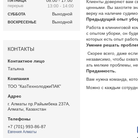
08:00
17:00
ПЯТНИЦА
Клиенты доверяют вам с
13:00
14:00
ценными. Вы захотите зн
верку на наличие судимо
Выходной
СУББОТА
Предыдущий
опыт убо
Выходной
ВОСКРЕСЕНЬЕ
Работа в клининговой ком
с опытом уборки, он буд
которых есть опыт работ
Умение
решать пробле
КОНТАКТЫ
Скорее всего, даже есл
независимо, чтобы охва
ать мелкие проблемы, не
Татьяна
Преданность
.
Вам нужна команда, кото
ТОО "КазТехнолоджиПАК"
Можно с каждым сотрудн
г. Алматы пр.Райымбека 237А,
Алматы, Казахстан
+7 (701) 993-86-87
Евгения Алматы